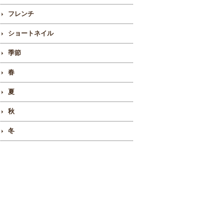
フレンチ
ショートネイル
季節
春
夏
秋
冬